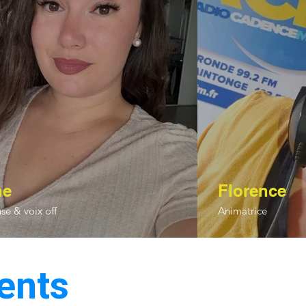
ne
Florence
se & voix off
Animatrice
ents