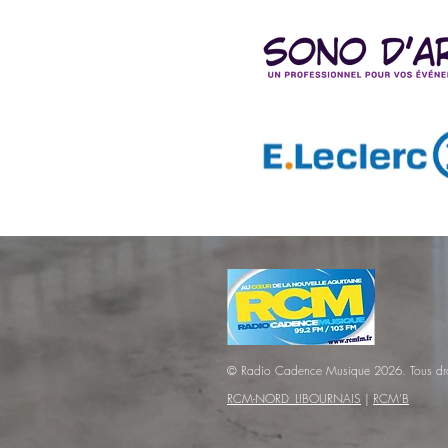
© Radio Cadence Musique 2026. Tous droi
RCM-NORD_LIBOURNAIS
|
RCM'B