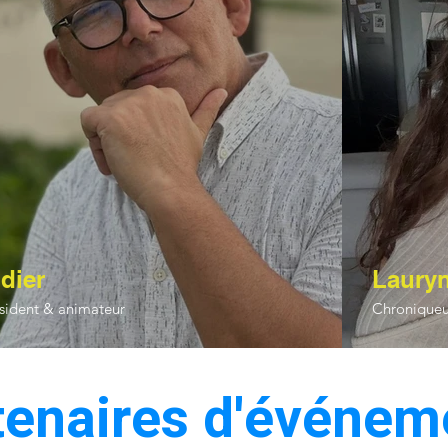
dier
Laury
sident & animateur
Chroniqueu
tenaires d'événem